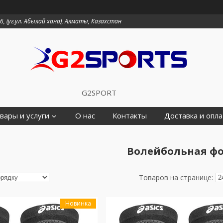
6, (уг.ул. Абылай хана), Алматы, Казахстан
G2SPORT
вары и услуги
О нас
Контакты
Доставка и опла
Волейбольная ф
Новинка