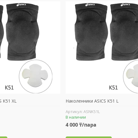
S К51 ХL
Наколенники ASICS К51 L
ASNK51L
В наличии
4 000 ₸/пара