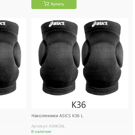
Купить
Наколенники ASICS К36 L
ASNK36L
В наличии