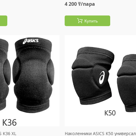
4 200 ₸/пара
Купить
S К36 XL
Наколенники ASICS К50 универса