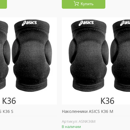
Купить
S К36 S
Наколенники ASICS К36 M
ASNK36M
В наличии