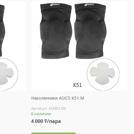
Наколенники ASICS К51 М
ASNK51M
В наличии
4 000 ₸/пара