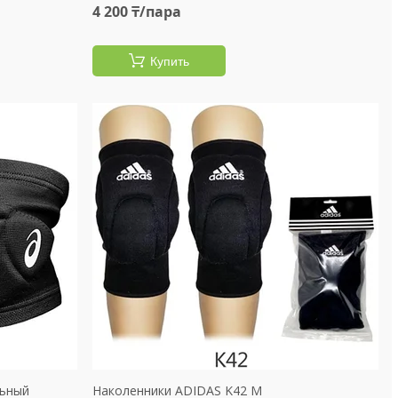
4 200 ₸/пара
Купить
льный
Наколенники ADIDAS K42 М