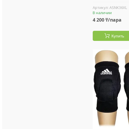
ASNK36XL
В наличии
4 200 ₸/пара
Купить