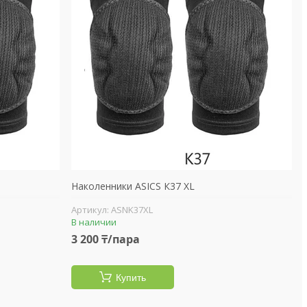
Наколенники ASICS К37 ХL
ASNK37XL
В наличии
3 200 ₸/пара
Купить