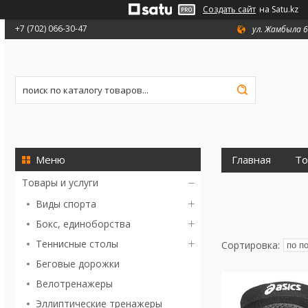
Создать сайт
на Satu.kz
+7 (702) 066-30-47
ул. Жамбыла 6
Главная
То
Товары и услуги
Виды спорта
Бокс, единоборства
Теннисные столы
Беговые дорожки
Велотренажеры
Эллиптические тренажеры