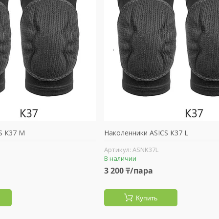
S К37 М
Наколенники ASICS К37 L
ASNK37L
В наличии
3 200 ₸/пара
Купить