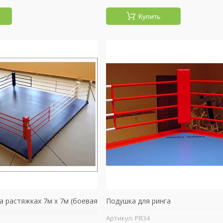
Купить
а растяжках 7м х 7м (боевая
Подушка для ринга
PR34