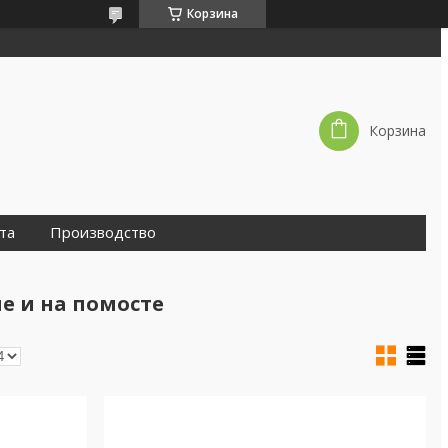
Корзина
Корзина
та
Производство
е и на помосте