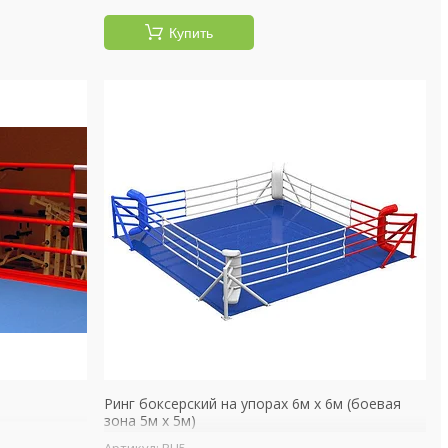
Купить
Ринг боксерский на упорах 6м х 6м (боевая
зона 5м х 5м)