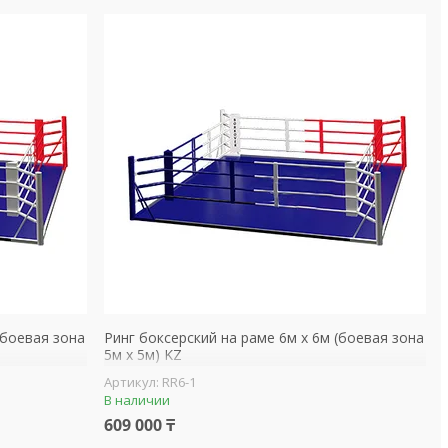
(боевая зона
Ринг боксерский на раме 6м х 6м (боевая зона
5м х 5м) KZ
RR6-1
В наличии
609 000 ₸