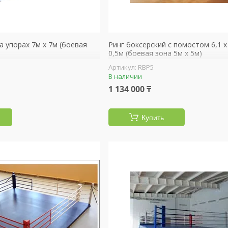
а упорах 7м х 7м (боевая
Ринг боксерский с помостом 6,1 х
0,5м (боевая зона 5м х 5м)
RBP5
В наличии
1 134 000 ₸
Купить