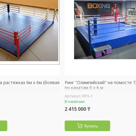
а растяжках 6м х 6м (боевая
Ринг "Олимпийский" на помосте 7,8
по канатам 6 х 6 м
RP6-1
В наличии
2 415 000 ₸
Купить