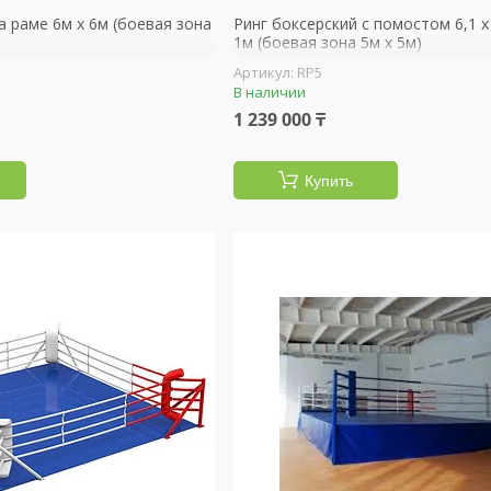
а раме 6м х 6м (боевая зона
Ринг боксерский с помостом 6,1 х
1м (боевая зона 5м х 5м)
RP5
В наличии
1 239 000 ₸
Купить