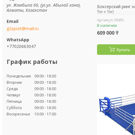
ул. Жамбыла 66, (уг.ул. Абылай хана),
Боксерский ринг н
Алматы, Казахстан
5м х 5м)
RNR5
В наличии
g2sport@mail.ru
609 000 ₸
+77020663047
Купить
График работы
Понедельник
09:00
18:00
Вторник
09:00
18:00
Среда
09:00
18:00
Четверг
09:00
18:00
Пятница
09:00
18:00
Суббота
09:00
18:00
Воскресенье
10:00
17:00