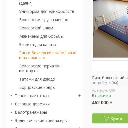
(даянг)
Униформа для единоборств
Боксерская груша мешок
Боксерский шлем
Манекены для борьбы
Защита для каратэ
Ринги боксерские напольные
и на помосте
Боксерские перчатки,
шингарты
Ринг боксерский н
Татами для дзюдо
зона 5м х 5м)
Борцовские ковры
RR5
Теннисные столы
В наличии
462 000 ₸
Беговые дорожки
Велотренажеры
Купить
Эллиптические тренажеры