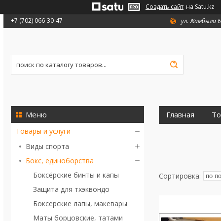
Создать сайт
на Satu.kz
+7 (702) 066-30-47
ул. Жамбыла 6
Главная
То
Товары и услуги
Виды спорта
Бокс, единоборства
Боксёрские бинты и капы
Защита для тхэквондо
Боксерские лапы, макевары
Маты борцовские, татами