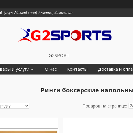
6, (уг.ул. Абылай хана), Алматы, Казахстан
G2SPORT
вары и услуги
О нас
Контакты
Доставка и опла
Ринги боксерские напольны