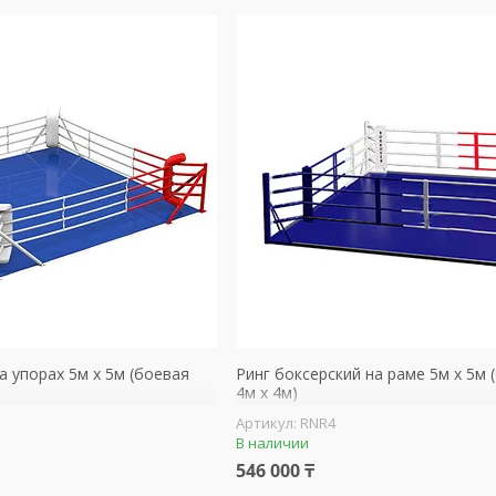
а упорах 5м х 5м (боевая
Ринг боксерский на раме 5м х 5м 
4м х 4м)
RNR4
В наличии
546 000 ₸