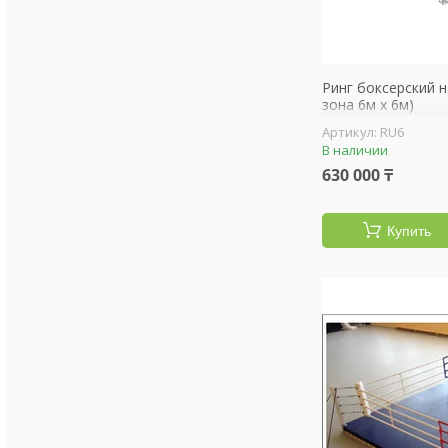
Ринг боксерский н
зона 6м х 6м)
RU6
В наличии
630 000 ₸
Купить