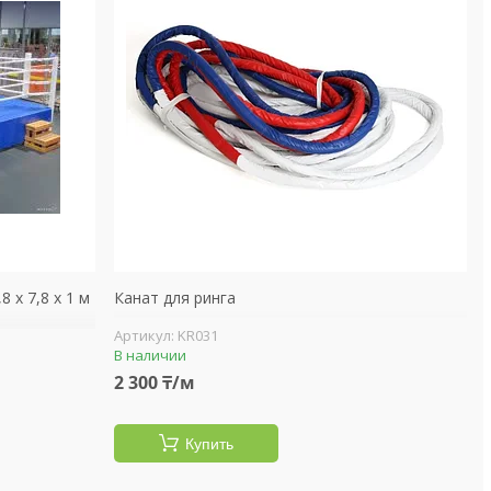
 х 7,8 х 1 м
Канат для ринга
KR031
В наличии
2 300 ₸/м
Купить