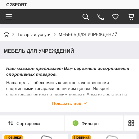
G2SPORT
Товары и услуги
МЕБЕЛЬ ДЛЯ УЧРЕЖДЕНИЙ
МЕБЕЛЬ ДЛЯ УЧРЕЖДЕНИЙ
Наш магазин предлагает Вам огромный ассортимент
спортивных товаров.
Наша цель – обеспечить клиентов качественными
спортивными товарами по низким ценам. Netsport —
спорттовары оптом по низким ценам в Алмате доставка по
РК и СНГ. Производство и продажа. У нас вы найдете самый
Показать всё
большой выбор спортивного оборудования и спортивных
товаров
для
Бокса
,
футбола
,
волейбола
,
баскетбола
,
плавание
,
насто
Сортировка
0
Фильтры
льного тенниса,
Дзюдо и Карате
,
силовые
тренажеры
,
велотренажеры
,
гантели
,
грифы
, Тренажеры,
беговые дорожки, эллиптические тренажеры, Обруч
Новинка
Новинка