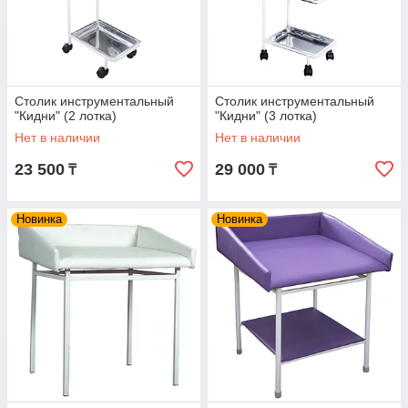
Для получения прайс отправьте заявка на эл.почта.
Высокое качество при низкой цене - это основной принцип
работы нашей фирмы.
Сравните цены у нас самый оптимальный вариант в Алмате.
Можете купить образцы отправим по всему РК.
Столик инструментальный
Столик инструментальный
"Кидни" (2 лотка)
"Кидни" (3 лотка)
Нет в наличии
Нет в наличии
23 500
29 000
₸
₸
Новинка
Новинка