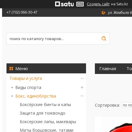
Создать сайт
на Satu.kz
+7 (702) 066-30-47
ул. Жамбыла 6
Главная
То
Товары и услуги
Виды спорта
Бокс, единоборства
Боксёрские бинты и капы
Защита для тхэквондо
Боксерские лапы, макевары
Маты борцовские, татами