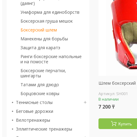
(даянг)
Униформа для единоборств
Боксерская груша мешок
Боксерский шлем
Манекены для борьбы
Защита для каратэ
Ринги боксерские напольные
и на помосте
Боксерские перчатки,
шингарты
Шлем боксерский 
Татами для дзюдо
Борцовские ковры
SH001
В наличии
Теннисные столы
7 200 ₸
Беговые дорожки
Велотренажеры
Купить
Эллиптические тренажеры