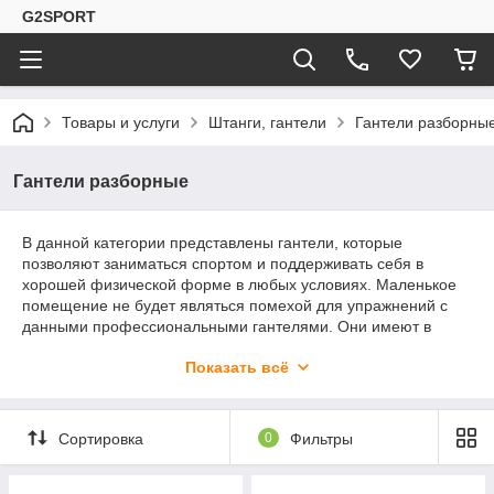
G2SPORT
Товары и услуги
Штанги, гантели
Гантели разборны
Гантели разборные
В данной категории представлены гантели, которые
позволяют заниматься спортом и поддерживать себя в
хорошей физической форме в любых условиях. Маленькое
помещение не будет являться помехой для упражнений с
данными профессиональными гантелями. Они имеют в
комплекте набор обрезиненных дисков различной массы.
Показать всё
Также в данном виде гантелей обрезиненной является и
сама ручка. Комплект дисков имеет отличия, которые
обусловлены весом всей гантели. Общий вес может
регулироваться.
Сортировка
0
Фильтры