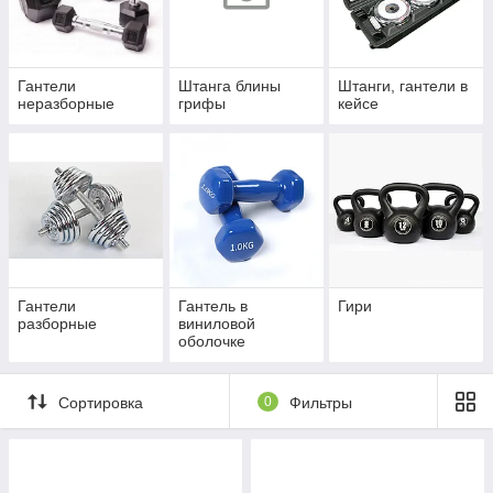
профессиональных вы можете купить у нас подешевле чем
где бы то ни было можно купить гантели.Профессиональные
гантельные ряды и аэробные фитнесс гантели. Гантели для
домашних тренировок и гантели для тренажерных
Гантели
Штанга блины
Штанги, гантели в
залов.Хромированные гантели и обрезиненые гантели.
неразборные
грифы
кейсе
Гантели
Гантель в
Гири
разборные
виниловой
оболочке
Сортировка
0
Фильтры