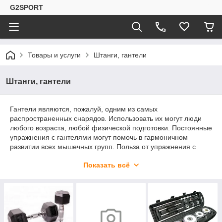
G2SPORT
Товары и услуги
Штанги, гантели
Штанги, гантели
Гантели являются, пожалуй, одним из самых
распространенных снарядов. Использовать их могут люди
любого возраста, любой физической подготовки. Постоянные
упражнения с гантелями могут помочь в гармоничном
развитии всех мышечных групп. Польза от упражнения с
гантелями, как и с другими снарядами, будет получена
Показать всё
только при правильной технике выполнения и
систематических занятиях. Упражнения с гантелями
помогают развивать все группы мышц.
Гантели наборные Гантели чугунные Гантели неопреновые и
гантели профессиональные. Все существующие на земле
виды гантелей для тренировок домашних и