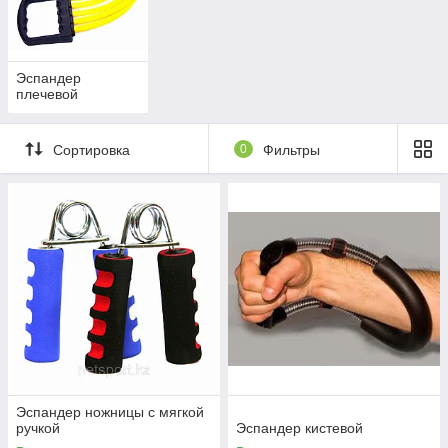
Любой эспандер отлично впишется в ваши тренировки и
принесет максимум пользы.
Эспандер
плечевой
Сортировка
0
Фильтры
Эспандер ножницы с мягкой
ручкой
Эспандер кистевой