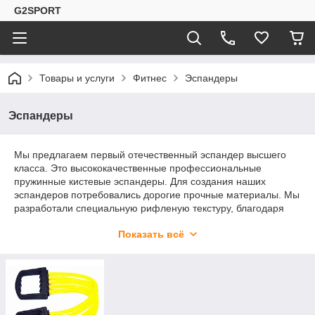
G2SPORT
Товары и услуги
Фитнес
Эспандеры
Эспандеры
Мы предлагаем первый отечественный эспандер высшего
класса. Это высококачественные профессиональные
пружинные кистевые эспандеры. Для создания наших
эспандеров потребовались дорогие прочные материалы. Мы
разработали специальную рифленую текстуру, благодаря
которой держать наш эспандер стало комфортно и надежно.
Показать всё
Однако главное отличие наших кистевых эспандеров -
прекрасная пружина. В нашем магазине вы можете купить
эспандер различных видов и направлений: эспандер
кистевой (его очень удобно носить в кармане), эспандер
плечевой для более активных занятий, даже эспандер для
ног, активно развивающий мышцы ног, бедер и ягодиц.