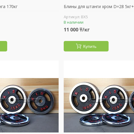
га 170кг
Блины для штанги хром D=28 5кг+
BX5
В наличии
11 000 ₸/кг
Купить