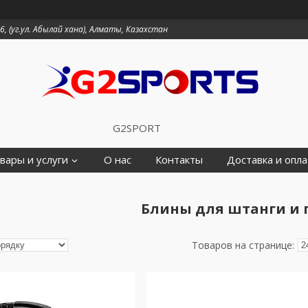
6, (уг.ул. Абылай хана), Алматы, Казахстан
G2SPORT
вары и услуги
О нас
Контакты
Доставка и опла
Блины для штанги и 