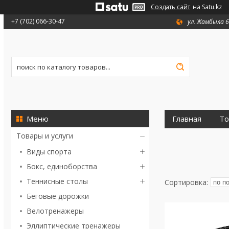
Создать сайт
на Satu.kz
+7 (702) 066-30-47
ул. Жамбыла 6
Главная
То
Товары и услуги
Виды спорта
Бокс, единоборства
Теннисные столы
Беговые дорожки
Велотренажеры
Эллиптические тренажеры