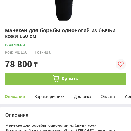
Манекен для борьбы одноногий из бычьи
кожи 150 см
В наличии
Код: MB150
Розница
78 800
₸
Купить
Описание
Характеристики
Доставка
Оплата
Усл
Описание
Манекен для борьбы одноногий из бычьи кожи
Бычья кожа 2 мм +армирующий стой ПВХ 650 плотности.