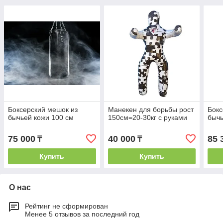
Боксерский мешок из
Манекен для борьбы рост
Бокс
бычьей кожи 100 см
150см=20-30кг с руками
бычь
75 000
40 000
85 
₸
₸
Купить
Купить
О нас
Рейтинг не сформирован
Менее 5 отзывов за последний год