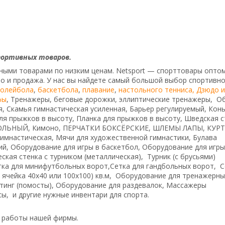
портивных товаров.
ными товарами по низким ценам. Netsport — спорттовары опто
во и продажа. У нас вы найдете самый большой выбор спортивн
волейбола
,
баскетбола
,
плавание
,
настольного тенниса,
Дзюдо и
фы
, Тренажеры, беговые дорожки, эллиптические тренажеры, О
я, Скамья гимнастическая усиленная, Барьер регулируемый, Кон
я прыжков в высоту, Планка для прыжков в высоту, Шведская с
ЛЬНЫЙ, Кимоно, ПЕРЧАТКИ БОКСЁРСКИЕ, ШЛЕМЫ ЛАПЫ, КУР
астическая, Мячи для художественной гимнастики, Булава
ий, Оборудование для игры в баскетбол, Оборудование для игры
ская стенка с турником (металлическая), Турник (с брусьями)
тка для минифутбольных ворот,Сетка для гандбольных ворот, С
( ячейка 40х40 или 100х100) кв.м, Обoрудoвание для трeнажерны
тинг (помосты), Оборудование для раздевалок, Массажеры
ы, и другие нужные инвентари для спорта.
п работы нашей фирмы.