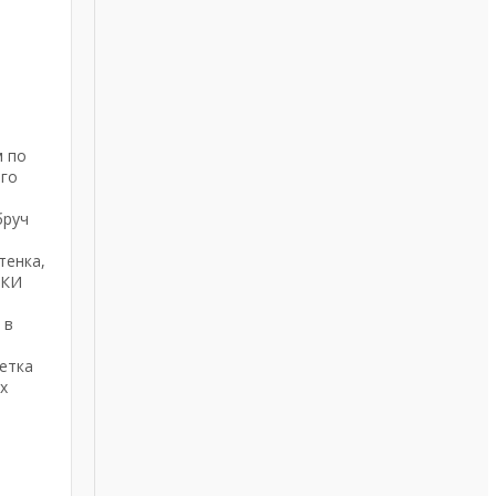
м по
ого
бруч
ь
тенка,
ТКИ
 в
етка
х