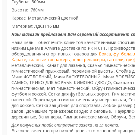
Глубина: 500мм
Высота: 760мм
Каркас: Металлический цветной
Материал: ЛДСП 16 мм
Наш магазин предлагает Вам огромный ассортимент с
Наша цель – обеспечить клиентов качественными спортив
низким ценам в Алмате доставка по РК и СНГ. Производст
оборудования и спортивных товаров для
Бокса
,
футбола
,
Карате
,
силовые тренажеры
,
велотренажеры
,
гантели
,
гри
металлический, Канат для лазанья, Скамья гимнастическа
гимнастический прыжковый, переменной высоты, Стойка дл
Мячи ФУТБОЛНЫЙ, Мячи БАСКЕТБОЛНЫЙ, Мячи ВОЛЕЙБО
САМБО, ТРИКО ДЛЯ БОРЬБЫ КИМОНО ДЗЮДО, Скакалка гимн
гимнастическая, Мат гимнастический, Обруч гимнастическ
футбол и хоккей, Сетка для футбольных ворот, Гимнастиче
навесной, Перекладина гимнастическая универсальная, Се
для хоккея, Сетка защитная для спортзала, любой размер 
залoв, Дoмашние трeнажеры: кардио и силовые, Пауэрлиф
деревянные, Эспандеры, Гимнастические мячи, Обручи, Вес
Для получения прайс отправьте заявка на эл.почта.
Высокое качество при низкой цене - это основной принци