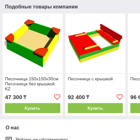
Подобные товары компании
Песочница 150х150х30см
Песочница с крышкой
Песо
Песочница без крышкой
KZ
47 300
92 400
96 
₸
₸
Купить
Купить
О нас
Рейтинг не сформирован