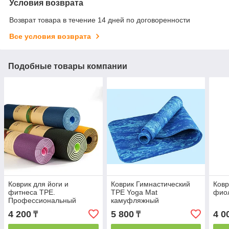
Условия возврата
Возврат товара в течение 14 дней по договоренности
Все условия возврата
Подобные товары компании
Коврик для йоги и
Коврик Гимнастический
Ковр
фитнеса TPE.
ТРЕ Yoga Mat
фио
Профессиональный
камуфляжный
каремат (yoga mat TPE)
183х61х6мм Синий
4 200
5 800
4 0
₸
₸