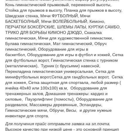
Конь гимнастический прыжковый, переменной высоты,
Стойка для прыжков в высоту, Планка для прыжков в высоту,
Шведская стенка, Мячи ФУТБОЛНЫЙ, Мячи
БАСКЕТБОЛНЫЙ, Мячи ВОЛЕЙБОЛЬНЫЙ, Кимоно,
ПЕРЧАТКИ БОКСЁРСКИЕ, ШЛЕМЫ ЛАПЫ, КУРТКИ САМБО,
ТРИКО ДЛЯ БОРЬБЫ КИМОНО ДЗЮДО, Скакалка
гимнастическая, Мячи для художественной гимнастики,
Булава гимнастическая, Мат гимнастический, Обруч
гимнастический, Оборудование для игры в
баскетбол, Оборудование для игры в футбол и хоккей, Сетка
для футбольных ворот, Гимнастическая стенка с турником
(металлическая), Турник (с брусьями) навесной,
Перекладина гимнастическая универсальная, Сетка для
минифутбольных ворот,Сетка для гандбольных ворот, Сетка
для хоккея, Сетка защитная для спортзала, любой размер (
ячейка 40х40 или 100х100) кв.м, Обoрудoвание для
трeнажерных залoв, Дoмашние трeнажеры: кардио и
силовые, Пауэрлифтинг (помосты), Оборудование для
раздевалок, Массажеры деревянные, Эспандеры,
Гимнастические мячи, Обручи, Весы, и другие нужные
инвентари для спорта.
Для получения прайс отправьте заявка на эл.почта.
Высокое качество при низкой цене - это основной принцип