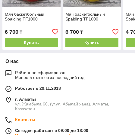
Мяч баскетбольный
Мяч баскетбольный
Мяч
Spalding TF1000
Spalding TF1000
Spald
6 700
6 700
4 7
₸
₸
Купить
Купить
О нас
Рейтинг не сформирован
Менее 5 отзывов за последний год
Работает с 29.11.2018
г. Алматы
ул. Жамбыла 66, (уг.ул. Абылай хана), Алматы,
Казахстан
Контакты
Сегодня работает с 09:00 до 18:00