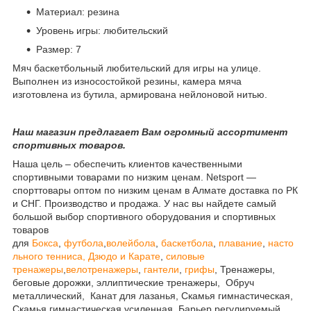
Материал: резина
Уровень игры: любительский
Размер: 7
Мяч баскетбольный любительский для игры на улице.
Выполнен из износостойкой резины, камера мяча
изготовлена из бутила, армирована нейлоновой нитью.
Наш магазин предлагает Вам огромный ассортимент
спортивных товаров.
Наша цель – обеспечить клиентов качественными
спортивными товарами по низким ценам. Netsport —
спорттовары оптом по низким ценам в Алмате доставка по РК
и СНГ. Производство и продажа. У нас вы найдете самый
большой выбор спортивного оборудования и спортивных
товаров
для
Бокса
,
футбола
,
волейбола
,
баскетбола
,
плавание
,
насто
льного тенниса,
Дзюдо и Карате
,
силовые
тренажеры
,
велотренажеры
,
гантели
,
грифы
, Тренажеры,
беговые дорожки, эллиптические тренажеры, Обруч
металлический, Канат для лазанья, Скамья гимнастическая,
Скамья гимнастическая усиленная, Барьер регулируемый,