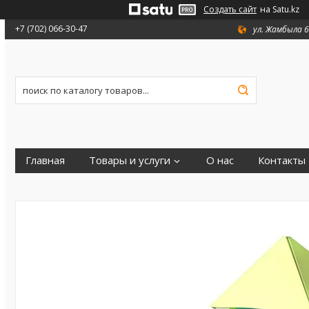
Создать сайт
на Satu.kz
+7 (702) 066-30-47
ул. Жамбыла 6
Главная
Товары и услуги
О нас
Контакты