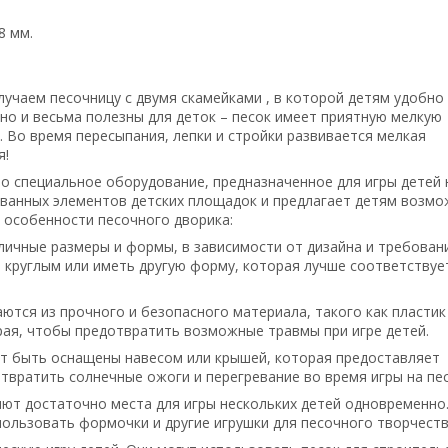
8 мм.
лучаем песочницу с двумя скамейками , в которой детям удобно
 но и весьма полезны для деток – песок имеет приятную мелкую
. Во время пересыпания, лепки и стройки развивается мелкая
я!
то специальное оборудование, предназначенное для игры детей 
бованных элементов детских площадок и предлагает детям возм
и особенности песочного дворика:
личные размеры и формы, в зависимости от дизайна и требован
 круглым или иметь другую форму, которая лучше соответствуе
ются из прочного и безопасного материала, такого как пластик
края, чтобы предотвратить возможные травмы при игре детей.
ут быть оснащены навесом или крышей, которая предоставляет
твратить солнечные ожоги и перегревание во время игры на пес
ют достаточно места для игры нескольких детей одновременно
спользовать формочки и другие игрушки для песочного творчеств