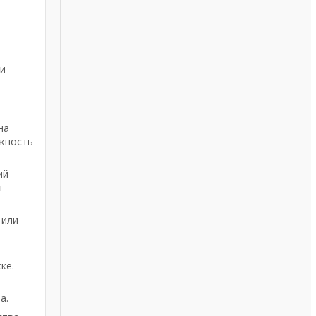
 и
на
ожность
ий
т
 или
ке.
.
а.