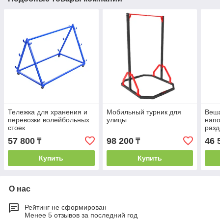
Тележка для хранения и
Мобильный турник для
Веш
перевозки волейбольных
улицы
напо
стоек
разд
57 800
98 200
46 
₸
₸
Купить
Купить
О нас
Рейтинг не сформирован
Менее 5 отзывов за последний год