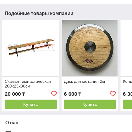
Подобные товары компании
Скамья гимнастическая
Диск для метания 2кг
Копь
200х23х30см
20 000
6 600
6 3
₸
₸
Купить
Купить
О нас