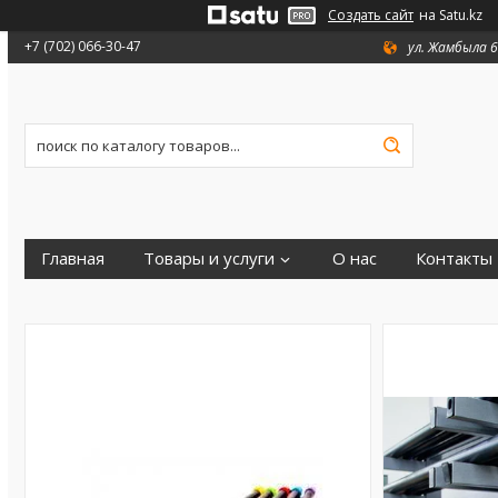
Создать сайт
на Satu.kz
+7 (702) 066-30-47
ул. Жамбыла 6
Главная
Товары и услуги
О нас
Контакты