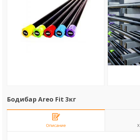
Бодибар Areo Fit 3кг
Описание
Х