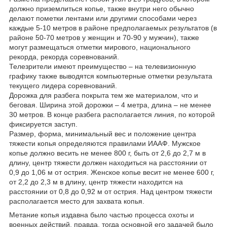
должно приземлиться копье, также внутри него обычно
делают пометки лентами или другими способами через
каждые 5-10 метров в районе предполагаемых результатов (в
районе 50-70 метров у женщин и 70-90 у мужчин), также
могут размещаться отметки мирового, национального
рекорда, рекорда соревнований.
Телезрители имеют преимущество – на телевизионную
графику также выводятся компьютерные отметки результата
текущего лидера соревнований.
Дорожка для разбега покрыта тем же материалом, что и
беговая. Ширина этой дорожки – 4 метра, длина – не менее
30 метров. В конце разбега располагается линия, по которой
фиксируется заступ.
Размер, форма, минимальный вес и положение центра
тяжести копья определяются правилами ИААФ. Мужское
копье должно весить не менее 800 г, быть от 2,6 до 2,7 м в
длину, центр тяжести должен находиться на расстоянии от
0,9 до 1,06 м от острия. Женское копье весит не менее 600 г,
от 2,2 до 2,3 м в длину, центр тяжести находится на
расстоянии от 0,8 до 0,92 м от острия. Над центром тяжести
располагается место для захвата копья.
Метание копья издавна было частью процесса охоты и
военных действий, правда, тогда основной его задачей было