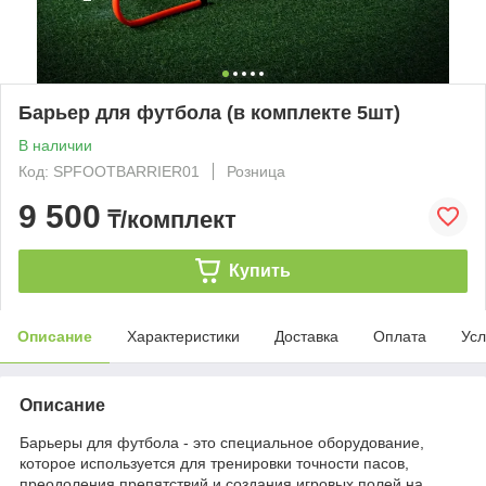
Барьер для футбола (в комплекте 5шт)
В наличии
Код: SPFOOTBARRIER01
Розница
9 500
₸/комплект
Купить
Описание
Характеристики
Доставка
Оплата
Усл
Описание
Барьеры для футбола - это специальное оборудование,
которое используется для тренировки точности пасов,
преодоления препятствий и создания игровых полей на