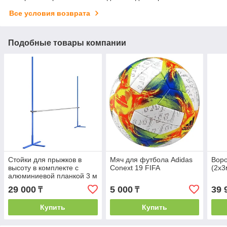
Все условия возврата
Подобные товары компании
Стойки для прыжков в
Мяч для футбола Adidas
Вор
высоту в комплекте с
Conext 19 FIFA
(2х3
алюминиевой планкой 3 м
29 000
5 000
39 
₸
₸
Купить
Купить