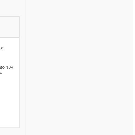
 и
до 104
о-