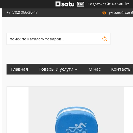
Создать сайт
на Satu.kz
+7 (702) 066-30-47
ул. Жамбыла 6
Главная
Товары и услуги
О нас
Контакты