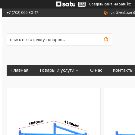
Создать сайт
на Satu.kz
+7 (702) 066-30-47
ул. Жамбыла 6
Главная
Товары и услуги
О нас
Контакты