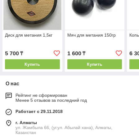
Диск для метания 1,5кг
Мяч для метания 150гр
Копь
5 700
1 600
6 3
₸
₸
Купить
Купить
О нас
Рейтинг не сформирован
Менее 5 отзывов за последний год
Работает с 29.11.2018
г. Алматы
ул. Жамбыла 66, (уг.ул. Абылай хана), Алматы,
Казахстан