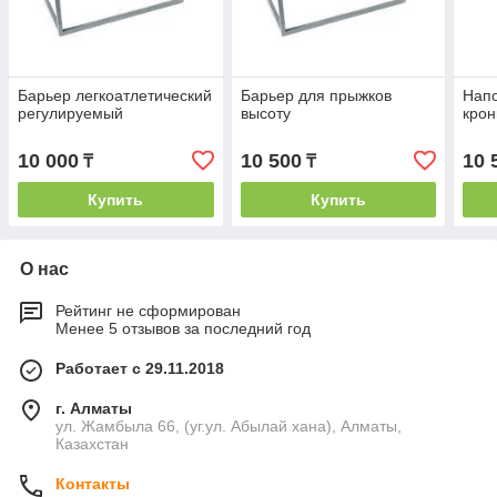
Барьер легкоатлетический
Барьер для прыжков
Нап
регулируемый
высоту
кро
10 000
10 500
10 
₸
₸
Купить
Купить
О нас
Рейтинг не сформирован
Менее 5 отзывов за последний год
Работает с 29.11.2018
г. Алматы
ул. Жамбыла 66, (уг.ул. Абылай хана), Алматы,
Казахстан
Контакты