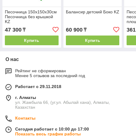
Песочница 150х150х30см
Балансир детский Боко KZ
Песо
Песочница без крышкой
песо
KZ
пло
47 300
60 900
361
₸
₸
Купить
Купить
О нас
Рейтинг не сформирован
Менее 5 отзывов за последний год
Работает с 29.11.2018
г. Алматы
ул. Жамбыла 66, (уг.ул. Абылай хана), Алматы,
Казахстан
Контакты
Сегодня работает с 10:00 до 17:00
Показать весь график работы