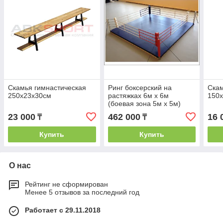
Скамья гимнастическая
Ринг боксерский на
Скам
250х23х30см
растяжках 6м х 6м
150
(боевая зона 5м х 5м)
23 000
462 000
16 
₸
₸
Купить
Купить
О нас
Рейтинг не сформирован
Менее 5 отзывов за последний год
Работает с 29.11.2018