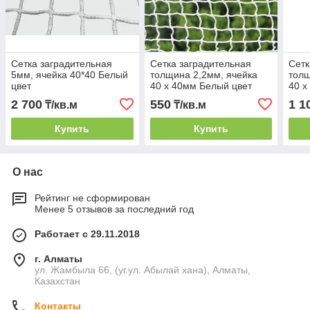
Сетка заградительная
Сетка заградительная
Сетк
5мм, ячейка 40*40 Белый
толщина 2,2мм, ячейка
толщ
цвет
40 х 40мм Белый цвет
40 х
2 700
550
1 1
₸/кв.м
₸/кв.м
Купить
Купить
О нас
Рейтинг не сформирован
Менее 5 отзывов за последний год
Работает с 29.11.2018
г. Алматы
ул. Жамбыла 66, (уг.ул. Абылай хана), Алматы,
Казахстан
Контакты