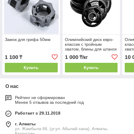
Замок для грифа 50мм
Олимпийский диск евро-
Олим
классик с тройным
клас
хватом, блины для штанги
хват
D=50мм.
D=50
1 100
1 000
10 
₸
₸/кг
Купить
Купить
О нас
Рейтинг не сформирован
Менее 5 отзывов за последний год
Работает с 29.11.2018
г. Алматы
ул. Жамбыла 66, (уг.ул. Абылай хана), Алматы,
Казахстан