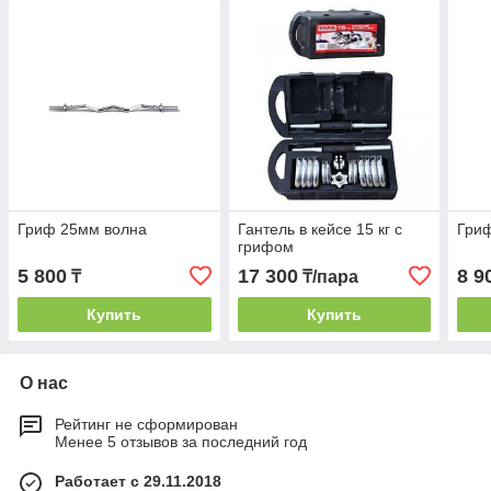
Гриф 25мм волна
Гантель в кейсе 15 кг с
Гри
грифом
5 800
17 300
8 9
₸
₸/пара
Купить
Купить
О нас
Рейтинг не сформирован
Менее 5 отзывов за последний год
Работает с 29.11.2018