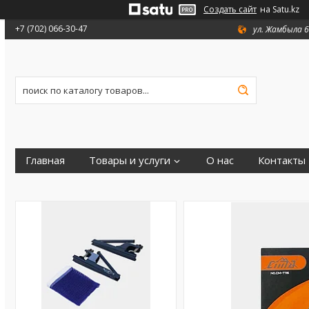
Создать сайт
на Satu.kz
+7 (702) 066-30-47
ул. Жамбыла 6
Главная
Товары и услуги
О нас
Контакты