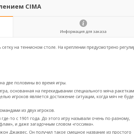
плением CIMA
Информация для заказа
 сетку на теннисном столе. На креплении предусмотрено регул
на две половины во время игры.
 игра, основанная на перекидывании специального мяча ракетка
Целью игроков является достижение ситуации, когда мяч не буде
омандами из двух игроков.
где-то с 1901 года. До этого игру называли очень по-разному,
флам», и даже загадочным словом «госсима».
Джон Джаквес. Он получил такое смешное название из простого