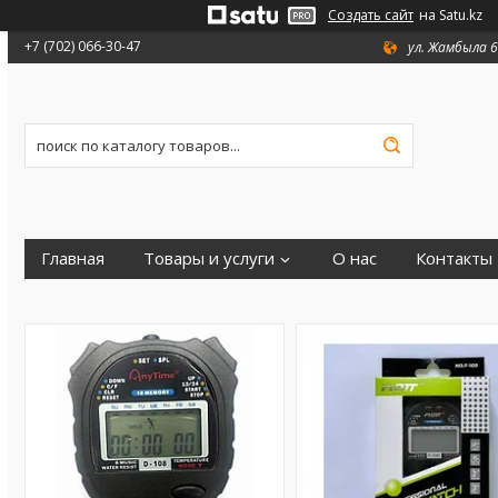
Создать сайт
на Satu.kz
+7 (702) 066-30-47
ул. Жамбыла 6
Главная
Товары и услуги
О нас
Контакты