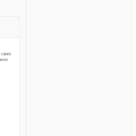
и само
ожно