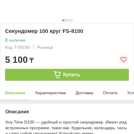
Секундомер 100 круг FS-8100
В наличии
Код: FS8100
Розница
5 100
₸
Купить
Описание
Характеристики
Доставка
Оплата
Усл
Описание
Any Time D100 — удобный и простой секундомер. Имеет ряд
встроенных программ, таких как: будильник, календарь, часы
и само собой секундомер! Устройство имеет