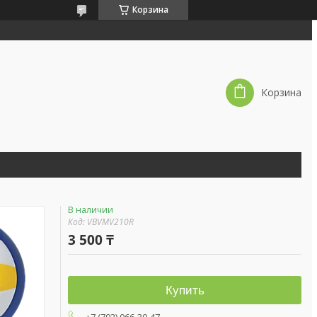
Корзина
Корзина
В наличии
Код:
VBVMV210R
3 500 ₸
Купить